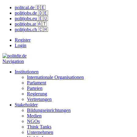
politcal.de 🇩🇪
politjobs.de 🇩🇪
politjobs.eu 🇪🇺
politjobs.at 🇦🇹
politjobs.ch 🇨🇭
Register
Login
Navigation
Institutionen
Internationale Organisationen
Parlament
Parteien
Regierung
Vertretungen
Stakeholder
Bildungseinrichtungen
Medien
NGOs
Think Tanks
Unternehmen