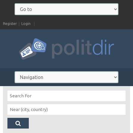
Register
Login