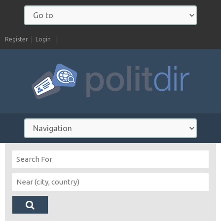
Register
Login