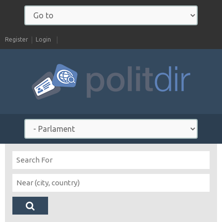
Register
Login