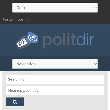
Register
Login