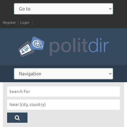
Register
Login