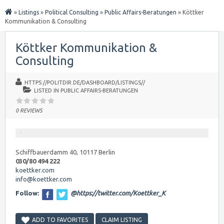
»
Listings
»
Political Consulting
»
Public Affairs-Beratungen
»
Köttker
Kommunikation & Consulting
Köttker Kommunikation &
Consulting
HTTPS://POLITDIR.DE/DASHBOARD/LISTINGS//
LISTED IN
PUBLIC AFFAIRS-BERATUNGEN
0 REVIEWS
Schiffbauerdamm 40, 10117 Berlin
030/80 494 222
koettker.com
info@koettker.com
Follow:
@https://twitter.com/Koettker_K
ADD TO FAVORITES
CLAIM LISTING