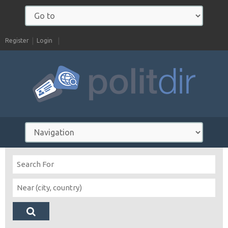
Register
Login