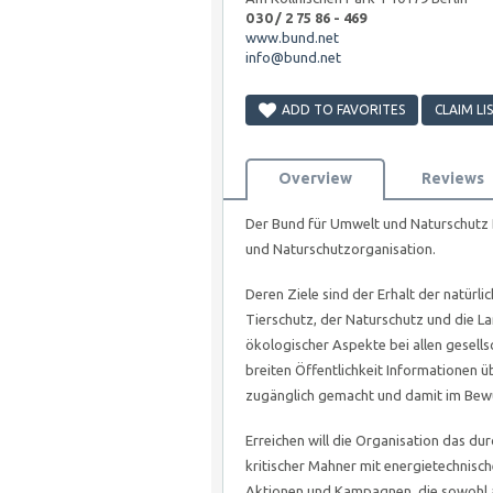
0 30 / 2 75 86 - 469
www.bund.net
info@bund.net
ADD TO FAVORITES
CLAIM LI
Overview
Reviews
Der Bund für Umwelt und Naturschutz 
und Naturschutzorganisation.
Deren Ziele sind der Erhalt der natür
Tierschutz, der Naturschutz und die La
ökologischer Aspekte bei allen gesell
breiten Öffentlichkeit Informationen 
zugänglich gemacht und damit im Bewu
Erreichen will die Organisation das du
kritischer Mahner mit energietechnisc
Aktionen und Kampagnen, die sowohl au