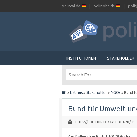
politcal.de
politjobs.de
poli
INSTITUTIONEN
STAKEHOLDER
»
Listings
»
Stakeholder
»
NGOs
»
Bund f
Bund für Umwelt un
HTTPS://POLITDIR.DE/DASHBOARD/LIST
Am Köllnischen Park 1 10179 Berlin