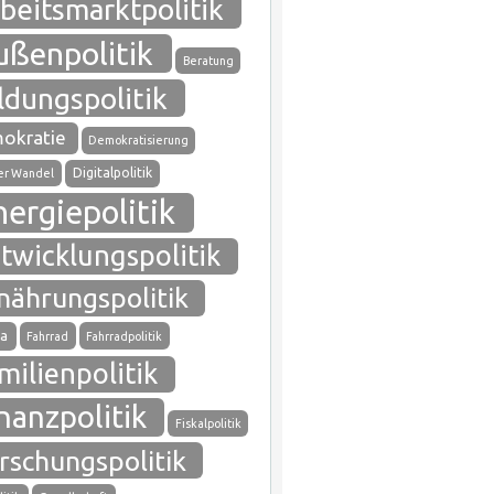
beitsmarktpolitik
ußenpolitik
Beratung
ldungspolitik
okratie
Demokratisierung
Digitalpolitik
ler Wandel
nergiepolitik
twicklungspolitik
nährungspolitik
a
Fahrrad
Fahrradpolitik
milienpolitik
nanzpolitik
Fiskalpolitik
rschungspolitik