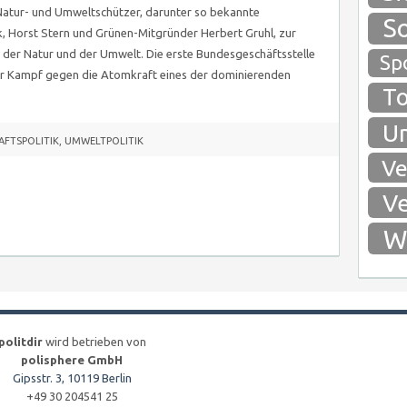
Natur- und Umweltschützer, darunter so bekannte
So
, Horst Stern und Grünen-Mitgründer Herbert Gruhl, zur
 der Natur und der Umwelt. Die erste Bundesgeschäftsstelle
Spo
der Kampf gegen die Atomkraft eines der dominierenden
To
Um
FTSPOLITIK
,
UMWELTPOLITIK
Ve
Ve
Wi
politdir
wird betrieben von
polisphere GmbH
Gipsstr. 3, 10119 Berlin
+49 30 204541 25