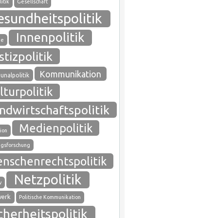
itik
Gesellschaft
esundheitspolitik
Innenpolitik
ie
stizpolitik
Kommunikation
nalpolitik
lturpolitik
ndwirtschaftspolitik
Medienpolitik
ion
gsforschung
nschenrechtspolitik
Netzpolitik
v
werk
Politische Kommunikation
cherheitspolitik