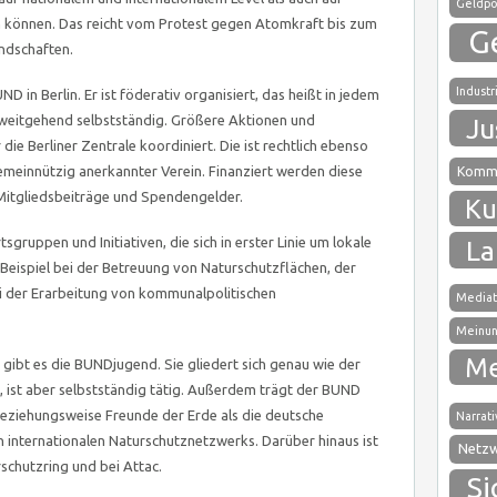
Geldpol
 können. Das reicht vom Protest gegen Atomkraft bis zum
G
ndschaften.
Industr
 in Berlin. Er ist föderativ organisiert, das heißt in jedem
weitgehend selbstständig. Größere Aktionen und
Ju
e Berliner Zentrale koordiniert. Die ist rechtlich ebenso
emeinnützig anerkannter Verein. Finanziert werden diese
Kommu
 Mitgliedsbeiträge und Spendengelder.
Ku
sgruppen und Initiativen, die sich in erster Linie um lokale
La
ispiel bei der Betreuung von Naturschutzflächen, der
 der Erarbeitung von kommunalpolitischen
Mediat
Meinun
Me
gibt es die BUNDjugend. Sie gliedert sich genau wie der
 ist aber selbstständig tätig. Außerdem trägt der BUND
beziehungsweise Freunde der Erde als die deutsche
Narrati
 internationalen Naturschutznetzwerks. Darüber hinaus ist
Netz
schutzring und bei Attac.
Si