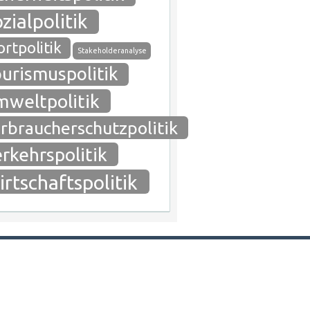
zialpolitik
rtpolitik
Stakeholderanalyse
urismuspolitik
weltpolitik
rbraucherschutzpolitik
rkehrspolitik
rtschaftspolitik