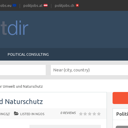
tjobs.eu
politjobs.at
politjobs.ch
POLITICAL CONSULTING
ür Umwelt und Naturschutz
d Naturschutz
0 REVIEWS
Polit
INGS//
LISTED IN
NGOS