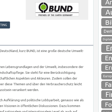
Ar
A
Bi
STING
Dem
Digita
E
Deutschland, kurz BUND, ist eine große deutsche Umwelt-
En
Er
lichen Lebensgrundlagen und der Umwelt, insbesondere der
ndschaftspflege. Sie steht für eine Berücksichtigung
Europ
schaftlichen Aspekten und Akteuren. Zudem sollen der
Fa
über diese Themen und über den Verbraucherschutz leicht
sstsein verankert werden.
Fi
rch Aufklärung und politische Lobbyarbeit, genauso wie als
Fo
hen Visionen in öffentlichen Diskussionen. Dazu kommen
f nationalem und internationalem Level als auch auf