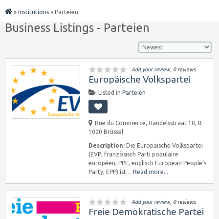
»
Institutions
»
Parteien
Business Listings - Parteien
Add your review
, 0 reviews
Europäische Volkspartei
Listed in
Parteien
Rue du Commerce, Handelsstraat 10, B-
1000 Brüssel
Description:
Die Europäische Volkspartei
(EVP; französisch Parti populaire
européen, PPE, englisch European People’s
Party, EPP) ist…
Read more...
Add your review
, 0 reviews
Freie Demokratische Partei