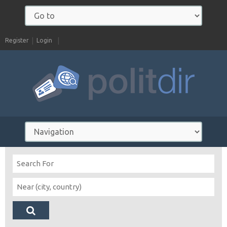
Register
Login