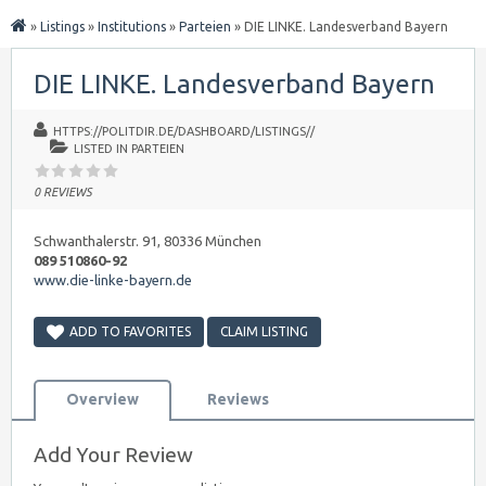
»
Listings
»
Institutions
»
Parteien
»
DIE LINKE. Landesverband Bayern
DIE LINKE. Landesverband Bayern
HTTPS://POLITDIR.DE/DASHBOARD/LISTINGS//
LISTED IN
PARTEIEN
0 REVIEWS
Schwanthalerstr. 91, 80336 München
089 510860-92
www.die-linke-bayern.de
ADD TO FAVORITES
CLAIM LISTING
Overview
Reviews
Add Your Review