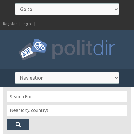
Register
Login