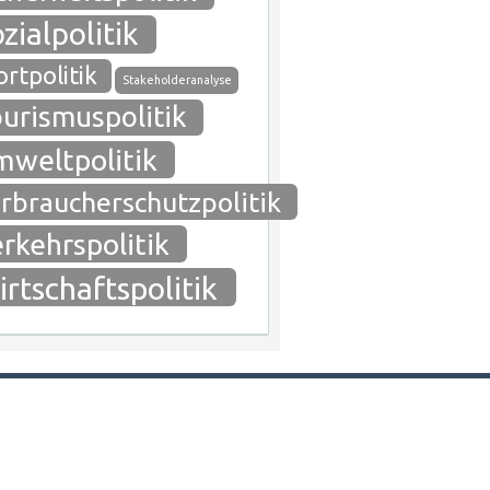
zialpolitik
rtpolitik
Stakeholderanalyse
urismuspolitik
weltpolitik
rbraucherschutzpolitik
rkehrspolitik
rtschaftspolitik