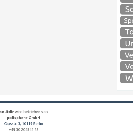
So
Spo
To
Um
Ve
Ve
Wi
politdir
wird betrieben von
polisphere GmbH
Gipsstr. 3, 10119 Berlin
+49 30 204541 25