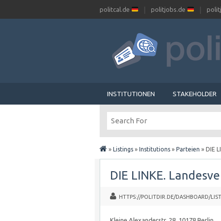
politcal.de
politjobs.de
poli
INSTITUTIONEN
STAKEHOLDER
»
Listings
»
Institutions
»
Parteien
»
DIE L
DIE LINKE. Landesve
HTTPS://POLITDIR.DE/DASHBOARD/LIST
Kleine Alexanderstr. 28, 10178 Berlin