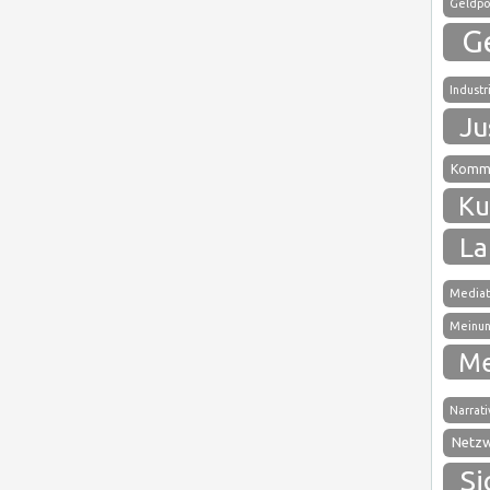
Geldpol
G
Industr
Ju
Kommu
Ku
La
Mediat
Meinun
Me
Narrati
Netz
Si