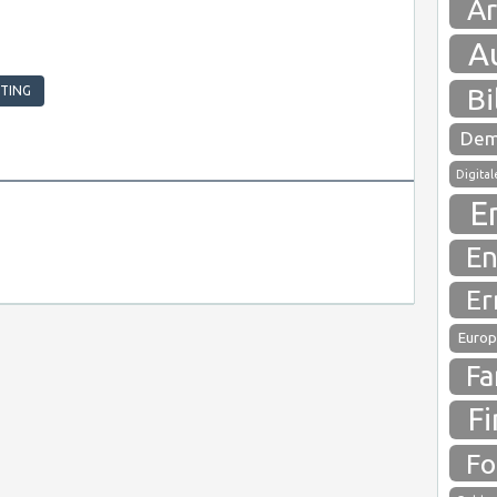
Ar
A
Bi
STING
Dem
Digita
E
En
Er
Europ
Fa
Fi
Fo