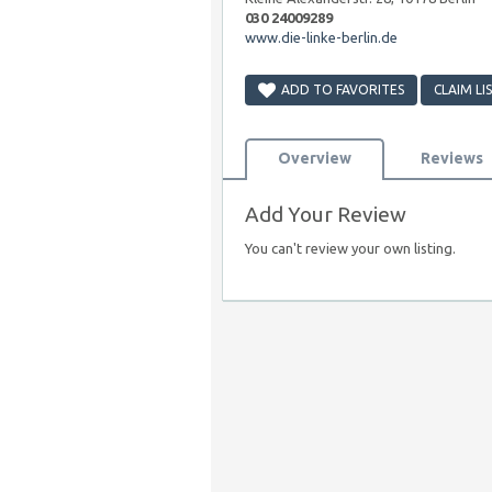
030 24009289
www.die-linke-berlin.de
ADD TO FAVORITES
CLAIM LI
Overview
Reviews
Add Your Review
You can't review your own listing.