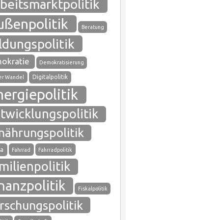
beitsmarktpolitik
ußenpolitik
Beratung
ldungspolitik
okratie
Demokratisierung
Digitalpolitik
ler Wandel
nergiepolitik
twicklungspolitik
nährungspolitik
a
Fahrrad
Fahrradpolitik
milienpolitik
nanzpolitik
Fiskalpolitik
rschungspolitik