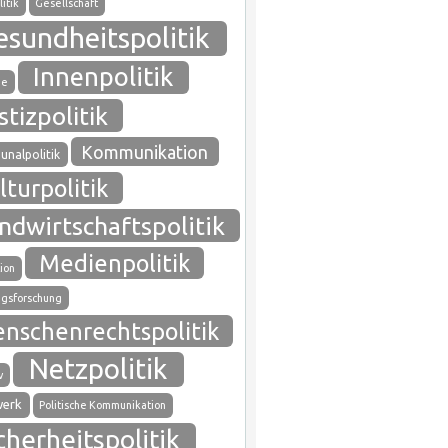
itik
Gesellschaft
esundheitspolitik
Innenpolitik
ie
stizpolitik
Kommunikation
nalpolitik
lturpolitik
ndwirtschaftspolitik
Medienpolitik
ion
gsforschung
nschenrechtspolitik
Netzpolitik
v
werk
Politische Kommunikation
cherheitspolitik