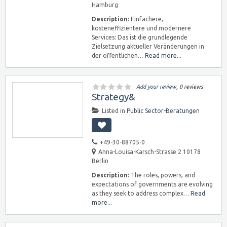
Hamburg
Description:
Einfachere,
kosteneffizientere und modernere
Services: Das ist die grundlegende
Zielsetzung aktueller Veränderungen in
der öffentlichen…
Read more...
Add your review
, 0 reviews
Strategy&
Listed in
Public Sector-Beratungen
+49-30-88705-0
Anna-Louisa-Karsch-Strasse 2 10178
Berlin
Description:
The roles, powers, and
expectations of governments are evolving
as they seek to address complex…
Read
more...