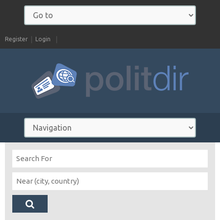
Register
Login