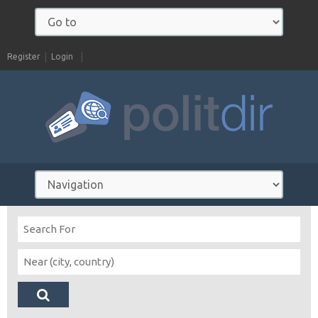
Register
Login