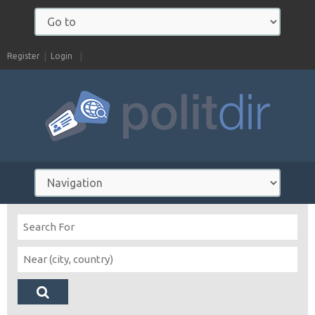
Register
Login