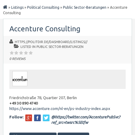
»
Listings
»
Political Consulting
»
Public Sector-Beratungen
»
Accenture
Consulting
Accenture Consulting
HTTPS://POLITDIR.DE/DASHBOARD/LISTINGS//
LISTED IN
PUBLIC SECTOR-BERATUNGEN
0 REVIEWS
Friedrichstraße 78, Quartier 207, Berlin
+49 30 890 4740
https://www.accenture.com/nl-en/ps-industry-index.aspx
Follow:
@https://twitter.com/AccenturePubSvc?
ref_src=twsrc%5Etfw