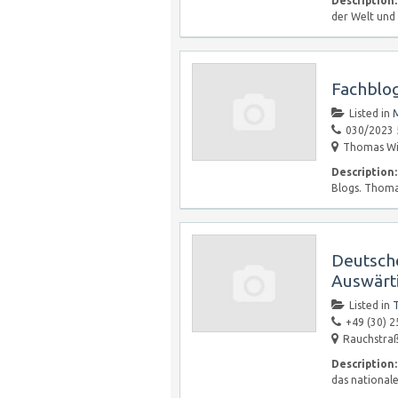
Description:
der Welt und 
Fachblo
Listed in
030/2023 
Thomas Wie
Description:
Blogs. Thoma
Deutsche
Auswärti
Listed in
T
+49 (30) 2
Rauchstraß
Description:
das national