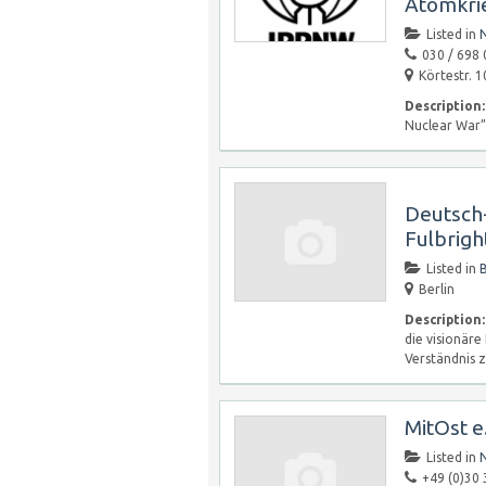
Atomkri
Listed in
030 / 698 
Körtestr. 1
Description:
Nuclear War”
Deutsch
Fulbrig
Listed in
B
Berlin
Description:
die visionäre
Verständnis
MitOst e
Listed in
+49 (0)30 