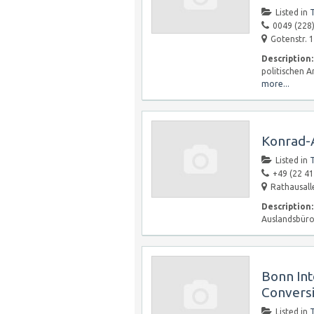
Listed in
T
0049 (228)
Gotenstr. 
Description:
politischen 
more...
Konrad-
Listed in
T
+49 (22 41
Rathausall
Description:
Auslandsbüro
Bonn Int
Convers
Listed in
T