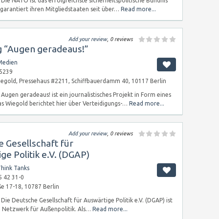
Die NATO ist das erfolgreichste sicherheitspolitische Bündnis
garantiert ihren Mitgliedstaaten seit über…
Read more...
Add your review
, 0 reviews
g “Augen geradeaus!”
Medien
5239
gold, Pressehaus #2211, Schiffbauerdamm 40, 10117 Berlin
Augen geradeaus! ist ein journalistisches Projekt in Form eines
s Wiegold berichtet hier über Verteidigungs-…
Read more...
Add your review
, 0 reviews
 Gesellschaft für
ge Politik e.V. (DGAP)
hink Tanks
5 42 31-0
e 17-18, 10787 Berlin
Die Deutsche Gesellschaft für Auswärtige Politik e.V. (DGAP) ist
e Netzwerk für Außenpolitik. Als…
Read more...