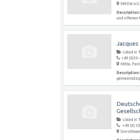
MitOst e.V.
Description:
und offenen 
Jacques 
Listed in
T
+49 (0)30 
Mitte, Pari
Description:
gemeinnützi
Deutsche
Gesellsc
Listed in
T
+49 (0) 30
Dorotheens