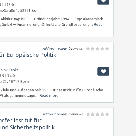
91 196-0
ns-Straße 1, 53121 Bonn
Abkürzung: BICC — Gründungsjahr: 1994 — Typ: Akademisch —
 gGmbH — Finanzierung: Öffentliche Grundförderung…
Read
Add your review
, 0 reviews
für Europäische Politik
hink Tanks
8 91 34-0
e 23, 10717 Berlin
Ziele und Aufgaben Seit 1959 ist das Institut für Europäische
(IEP) als gemeinnützige…
Read more...
Add your review
, 0 reviews
rfer Institut für
nd Sicherheitspolitik