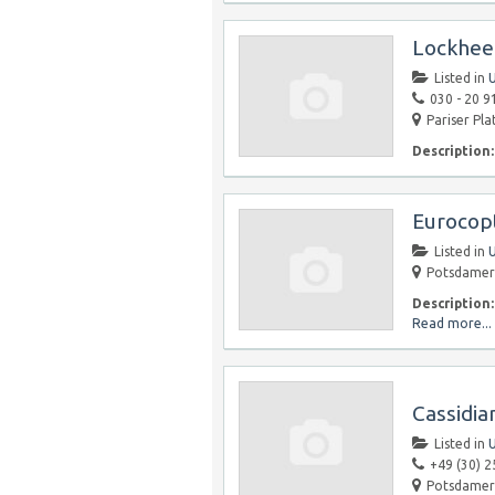
Lockhee
Listed in
030 - 20 9
Pariser Pla
Description:
Eurocop
Listed in
Potsdamer 
Description:
Read more...
Cassidia
Listed in
+49 (30) 
Potsdamer 