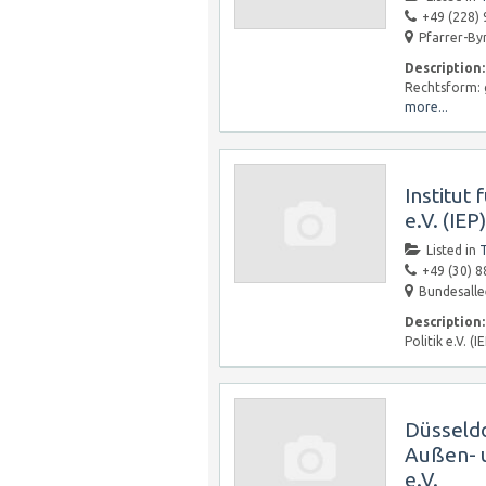
+49 (228) 
Pfarrer-By
Description:
Rechtsform:
more...
Institut 
e.V. (IEP)
Listed in
T
+49 (30) 8
Bundesalle
Description:
Politik e.V. 
Düsseldo
Außen- u
e.V.