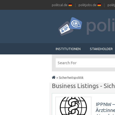
politcal.de
politjobs.de
poli
INSTITUTIONEN
STAKEHOLDER
»
Sicherheitspolitik
Business Listings - Sic
IPPNW – 
Ärzt:inn