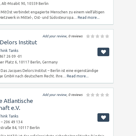
, Alt-Moabit 90, 10559 Berlin
MitOst verbindet engagierte Menschen zu einem vielfältigen
Netzwerk in Mittel-, Ost- und Südosteuropa…
Read more...
Add your review
, 0 reviews
Delors Institut
hink Tanks
467 26 09 -01
ser Platz 6, 10117 Berlin, Germany
Das Jacques Delors Institut – Berlin ist eine eigenständige
ge GmbH nach deutschem Recht. Ihre…
Read more...
Add your review
, 0 reviews
 Atlantische
haft e.V.
hink Tanks
 – 206 49 134
traße 84, 10117 Berlin