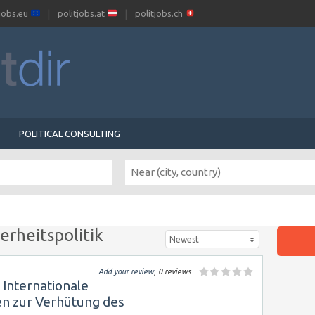
tjobs.eu
politjobs.at
politjobs.ch
POLITICAL CONSULTING
herheitspolitik
Newest
Add your review
, 0 reviews
Internationale
en zur Verhütung des