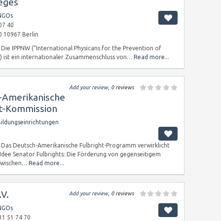
eges
NGOs
07 40
0 10967 Berlin
Die IPPNW (“International Physicans for the Prevention of
) ist ein internationaler Zusammenschluss von…
Read more...
Add your review
, 0 reviews
-Amerikanische
ht-Kommission
ildungseinrichtungen
Das Deutsch-Amerikanische Fulbright-Programm verwirklicht
 Idee Senator Fulbrights: Die Förderung von gegenseitigem
 zwischen…
Read more...
.V.
Add your review
, 0 reviews
NGOs
31 51 74 70