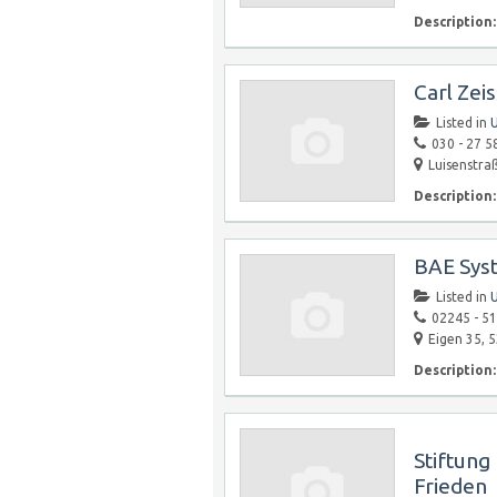
Description:
Carl Zei
Listed in
030 - 27 5
Luisenstra
Description:
BAE Sys
Listed in
02245 - 51
Eigen 35, 
Description:
Stiftung
Frieden