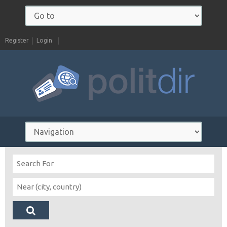
Register
Login