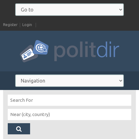
Register
Login