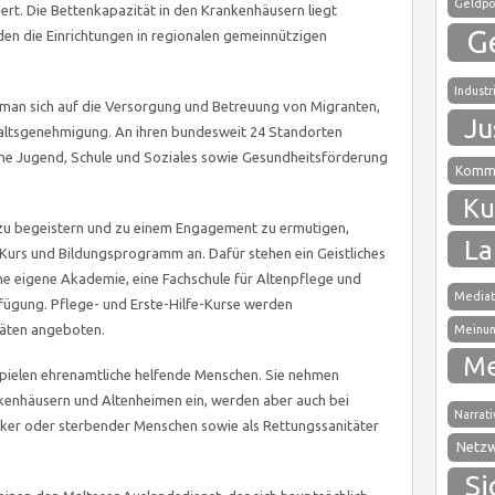
Geldpol
iert. Die Bettenkapazität in den Krankenhäusern liegt
G
den die Einrichtungen in regionalen gemeinnützigen
Industr
 man sich auf die Versorgung und Betreuung von Migranten,
Ju
haltsgenehmigung. An ihren bundesweit 24 Standorten
he Jugend, Schule und Soziales sowie Gesundheitsförderung
Kommu
Ku
u begeistern und zu einem Engagement zu ermutigen,
La
 Kurs und Bildungsprogramm an. Dafür stehen ein Geistliches
e eigene Akademie, eine Fachschule für Altenpflege und
Mediat
fügung. Pflege- und Erste-Hilfe-Kurse werden
täten angeboten.
Meinun
Me
 spielen ehrenamtliche helfende Menschen. Sie nehmen
nkenhäusern und Altenheimen ein, werden aber auch bei
Narrati
nker oder sterbender Menschen sowie als Rettungssanitäter
Netz
Si