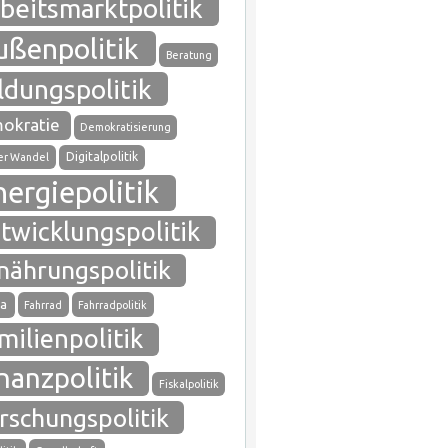
beitsmarktpolitik
ußenpolitik
Beratung
ldungspolitik
okratie
Demokratisierung
Digitalpolitik
ler Wandel
nergiepolitik
twicklungspolitik
nährungspolitik
a
Fahrrad
Fahrradpolitik
milienpolitik
nanzpolitik
Fiskalpolitik
rschungspolitik