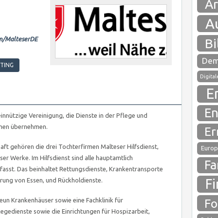
Ar
A
om/MalteserDE
Bi
Dem
STING
Digita
E
En
innützige Vereinigung, die Dienste in der Pflege und
chen übernehmen.
Er
aft gehören die drei Tochterfirmen Malteser Hilfsdienst,
Europ
er Werke. Im Hilfsdienst sind alle hauptamtlich
Fa
sst. Das beinhaltet Rettungsdienste, Krankentransporte
Fi
erung von Essen, und Rückholdienste.
Fo
neun Krankenhäuser sowie eine Fachklinik für
legedienste sowie die Einrichtungen für Hospizarbeit,