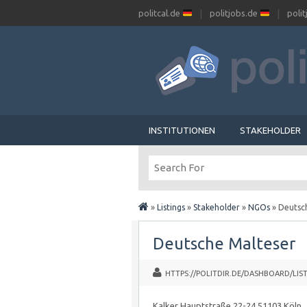
politcal.de
politjobs.de
poli
INSTITUTIONEN
STAKEHOLDER
»
Listings
»
Stakeholder
»
NGOs
»
Deutsc
Deutsche Malteser
HTTPS://POLITDIR.DE/DASHBOARD/LIST
Kalker Hauptstraße 22-24 51103 Köln