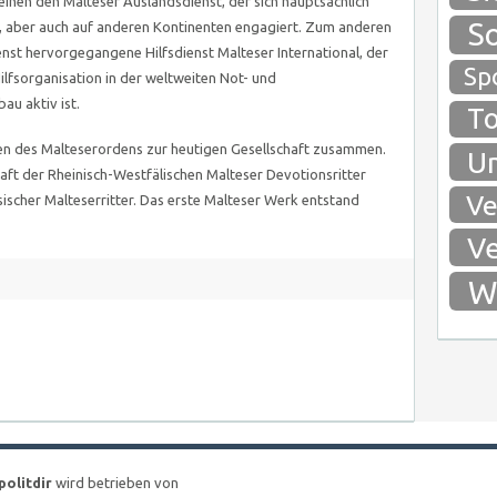
einen den Malteser Auslandsdienst, der sich hauptsächlich
So
a, aber auch auf anderen Kontinenten engagiert. Zum anderen
enst hervorgegangene Hilfsdienst Malteser International, der
Spo
lfsorganisation in der weltweiten Not- und
au aktiv ist.
To
nen des Malteserordens zur heutigen Gesellschaft zusammen.
Um
ft der Rheinisch-Westfälischen Malteser Devotionsritter
Ve
ischer Malteserritter. Das erste Malteser Werk entstand
Ve
Wi
politdir
wird betrieben von