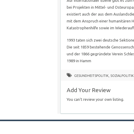
Auf internationaler Ebene gibt es zum 
bei Projekten in Mittel- und Osteurop
existiert auch der aus dem Auslandsdi
mit dem Anspruch einer humanitären Hi
Katastrophenhilfe sowie im Wiederaufb
1993 taten sich zwei deutsche Sektio
Die seit 1859 bestehende Genossenscha
und der 1866 gegründete Verein Schles
1989 in Hamm
GESUNDHEITSPOLITIK
,
SOZIALPOLITIK
Add Your Review
You can't review your own listing.