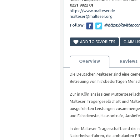
0221 9822 01
https://www.malteser.de
malteser@malteser.org
Follow:
@https://twitter.c
ADD TO FAVORITES
CLAIM LI
Overview
Reviews
Die Deutschen Malteser sind eine geme
Betreuung von hilfsbedürftigen Mens
Zur in Köln ansässigen Muttergesellsch
Malteser Trägergesellschaft und Maltes
ausgeführten Leistungen zusammengefa
und Fahrdienste, Hausnotrufe, Auslief
In der Malteser Trägerschaft sind die 
Naturheilverfahren, die ambulanten Pf