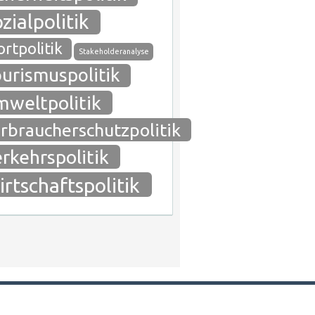
zialpolitik
rtpolitik
Stakeholderanalyse
urismuspolitik
weltpolitik
rbraucherschutzpolitik
rkehrspolitik
rtschaftspolitik