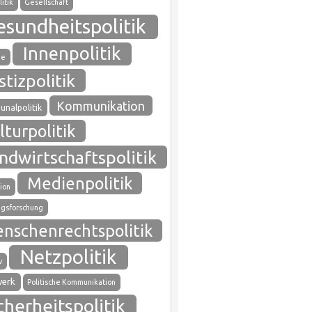
itik
Gesellschaft
esundheitspolitik
Innenpolitik
ie
stizpolitik
Kommunikation
nalpolitik
lturpolitik
ndwirtschaftspolitik
Medienpolitik
ion
gsforschung
nschenrechtspolitik
Netzpolitik
v
werk
Politische Kommunikation
cherheitspolitik