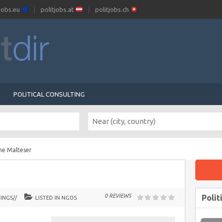
tjobs.eu
politjobs.at
politjobs.ch
POLITICAL CONSULTING
he Malteser
0 REVIEWS
Polit
INGS//
LISTED IN
NGOS