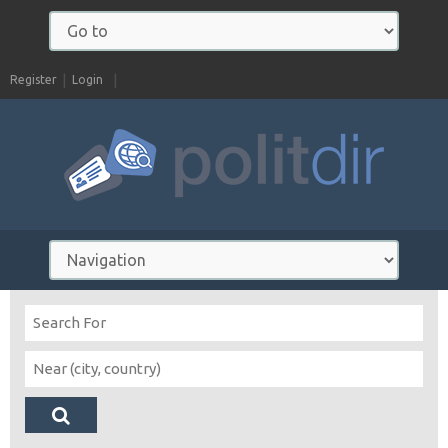
Register
Login