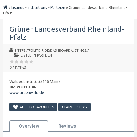
»
Listings
»
Institutions
»
Parteien
»
Grüner Landesverband Rheinland-
Pfalz
Grüner Landesverband Rheinland-
Pfalz
HTTPS://POLITDIR.DE/DASHBOARD/LISTINGS//
LISTED IN
PARTEIEN
0 REVIEWS
Walpodenstr. 5, 55116 Mainz
06131 2318-46
www.gruene-rlp.de
ADD TO FAVORITES
CLAIM LISTING
Overview
Reviews