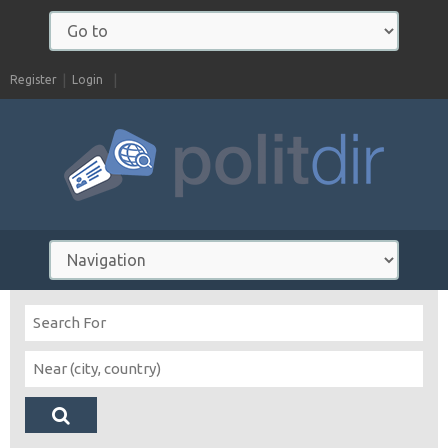
Register
Login