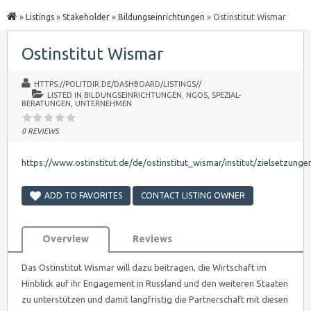
»
Listings
»
Stakeholder
»
Bildungseinrichtungen
»
Ostinstitut Wismar
Ostinstitut Wismar
HTTPS://POLITDIR.DE/DASHBOARD/LISTINGS//
LISTED IN
BILDUNGSEINRICHTUNGEN
,
NGOS
,
SPEZIAL-
BERATUNGEN
,
UNTERNEHMEN
0 REVIEWS
https://www.ostinstitut.de/de/ostinstitut_wismar/institut/zielsetzunge
ADD TO FAVORITES
CONTACT LISTING OWNER
Overview
Reviews
Das Ostinstitut Wismar will dazu beitragen, die Wirtschaft im
Hinblick auf ihr Engagement in Russland und den weiteren Staaten
zu unterstützen und damit langfristig die Partnerschaft mit diesen