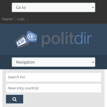
Register
Login