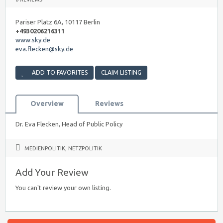
Pariser Platz 6A, 10117 Berlin
+4930206216311
www.sky.de
eva.flecken@sky.de
ADD TO FAVORITES
CLAIM LISTING
Overview
Reviews
Dr. Eva Flecken, Head of Public Policy
MEDIENPOLITIK
,
NETZPOLITIK
Add Your Review
You can't review your own listing.