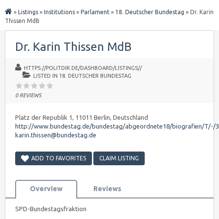
»
Listings
»
Institutions
»
Parlament
»
18. Deutscher Bundestag
»
Dr. Karin
Thissen MdB
Dr. Karin Thissen MdB
HTTPS://POLITDIR.DE/DASHBOARD/LISTINGS//
LISTED IN
18. DEUTSCHER BUNDESTAG
0 REVIEWS
Platz der Republik 1, 11011 Berlin, Deutschland
http://www.bundestag.de/bundestag/abgeordnete18/biografien/T/-/
karin.thissen@bundestag.de
ADD TO FAVORITES
CLAIM LISTING
Overview
Reviews
SPD-Bundestagsfraktion