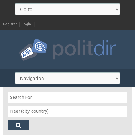
Register
Login