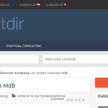
tjobs.eu
politjobs.at
politjobs.ch
POLITICAL CONSULTING
 Deutscher Bundestag
»
Dr. Kirsten Tackmann MdB
nn MdB
Polit
INGS//
LISTED IN
18. DEUTSCHER BUNDESTAG
0 REVIEWS