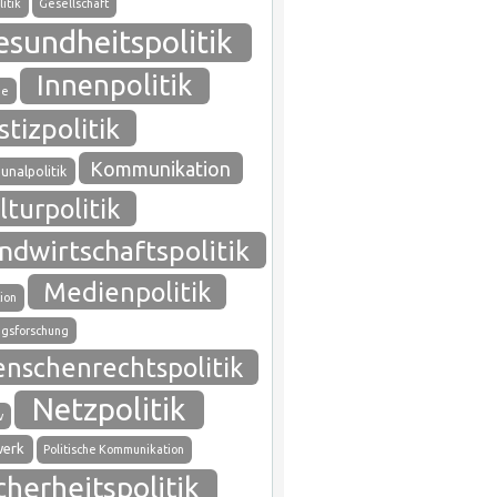
itik
Gesellschaft
esundheitspolitik
Innenpolitik
ie
stizpolitik
Kommunikation
nalpolitik
lturpolitik
ndwirtschaftspolitik
Medienpolitik
ion
gsforschung
nschenrechtspolitik
Netzpolitik
v
werk
Politische Kommunikation
cherheitspolitik