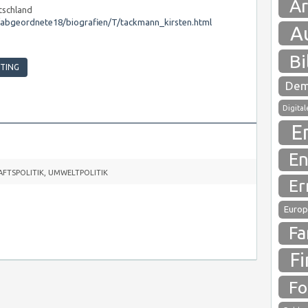
Ar
utschland
abgeordnete18/biografien/T/tackmann_kirsten.html
A
Bi
STING
Dem
Digita
E
En
FTSPOLITIK
,
UMWELTPOLITIK
Er
Europ
Fa
Fi
Fo