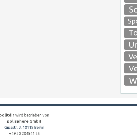
So
Spo
To
Um
Ve
Ve
Wi
politdir
wird betrieben von
polisphere GmbH
Gipsstr. 3, 10119 Berlin
+49 30 204541 25