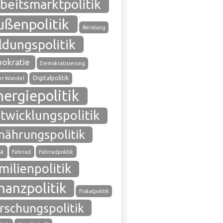
beitsmarktpolitik
ußenpolitik
Beratung
ldungspolitik
okratie
Demokratisierung
Digitalpolitik
ler Wandel
nergiepolitik
twicklungspolitik
nährungspolitik
a
Fahrrad
Fahrradpolitik
milienpolitik
nanzpolitik
Fiskalpolitik
rschungspolitik