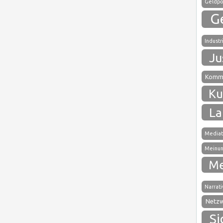
Geldpol
G
Industr
Ju
Kommu
Ku
La
Mediat
Meinun
Me
Narrati
Netz
Si