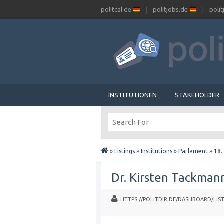
politcal.de
politjobs.de
poli
INSTITUTIONEN
STAKEHOLDER
»
Listings
»
Institutions
»
Parlament
»
18.
Dr. Kirsten Tackma
HTTPS://POLITDIR.DE/DASHBOARD/LIST