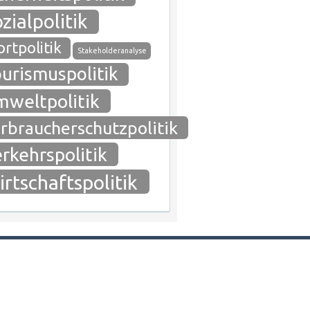
zialpolitik
rtpolitik
Stakeholderanalyse
urismuspolitik
weltpolitik
rbraucherschutzpolitik
rkehrspolitik
rtschaftspolitik