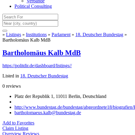
Verbände
Political Consulting
»
Listings
»
Institutions
»
Parlament
»
18. Deutscher Bundestag
»
Bartholomäus Kalb MdB
Bartholomäus Kalb MdB
https://politdir.de/dashboard/listings//
Listed in
18. Deutscher Bundestag
0 reviews
Platz der Republik 1, 11011 Berlin, Deutschland
http://www.bundestag.de/bundestag/abgeordnete18/biografien
bartholomaeus.kalb@bundestag.de
Add to Favorites
Claim Listing
Overview
Reviews