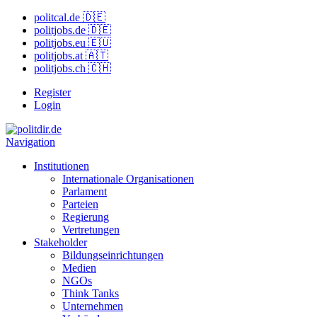
politcal.de 🇩🇪
politjobs.de 🇩🇪
politjobs.eu 🇪🇺
politjobs.at 🇦🇹
politjobs.ch 🇨🇭
Register
Login
Navigation
Institutionen
Internationale Organisationen
Parlament
Parteien
Regierung
Vertretungen
Stakeholder
Bildungseinrichtungen
Medien
NGOs
Think Tanks
Unternehmen