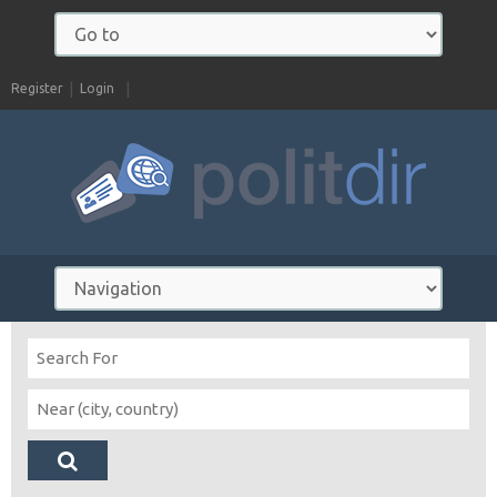
Register
Login