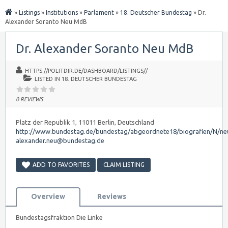
»
Listings
»
Institutions
»
Parlament
»
18. Deutscher Bundestag
»
Dr.
Alexander Soranto Neu MdB
Dr. Alexander Soranto Neu MdB
HTTPS://POLITDIR.DE/DASHBOARD/LISTINGS//
LISTED IN
18. DEUTSCHER BUNDESTAG
0 REVIEWS
Platz der Republik 1, 11011 Berlin, Deutschland
http://www.bundestag.de/bundestag/abgeordnete18/biografien/N/ne
alexander.neu@bundestag.de
ADD TO FAVORITES
CLAIM LISTING
Overview
Reviews
Bundestagsfraktion Die Linke